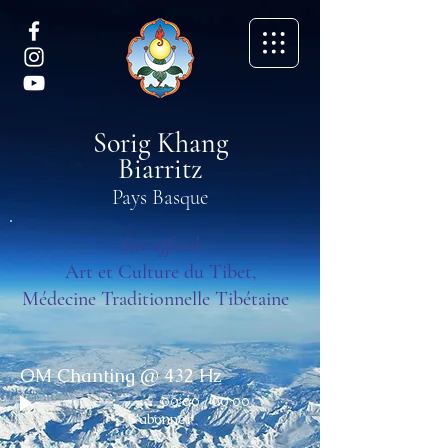
Sorig Khang
Biarritz
Pays Basque
Site officiel
Art et Culture du Tibet,
Médecine Traditionnelle Tibétaine
OM Chanting @ 432 Hz
00:00
/
00:00
S'abonner