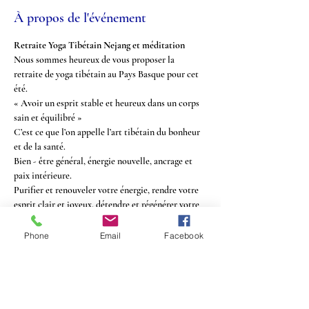
À propos de l'événement
Retraite Yoga Tibétain Nejang et méditation
Nous sommes heureux de vous proposer la 
retraite de yoga tibétain au Pays Basque pour cet 
été.
« Avoir un esprit stable et heureux dans un corps 
sain et équilibré »
C’est ce que l’on appelle l’art tibétain du bonheur 
et de la santé.
Bien - être général, énergie nouvelle, ancrage et 
paix intérieure.
Purifier et renouveler votre énergie, rendre votre 
esprit clair et joyeux, détendre et régénérer votre 
corps, être au mieux avec vous-même.
Phone
Email
Facebook
Prix détails >>