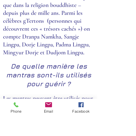
que dans la religion bouddhiste –
depuis plus de mille ans. Parmi les
célèbres gTertons (personnes qui
découvrent ces « trésors cachés ») on
compte Dranpa Namkha, Sangje
Lingpa, Dorje Lingpa, Padma Lingpa,
Mingyur Dorje et Dudjom Lingpa.
De quelle manière les
mantras sont-ils utilisés
pour guérir ?
Les mantras peuvent être utilisés pour
se soigner soi-même ou pour soigner
Phone
Email
Facebook
les autres. Traditionnellement il y a six
moyens principaux pour utiliser les
mantras de soin ; la méthode utilisée