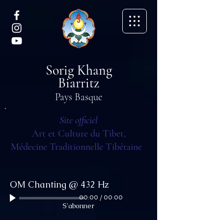
Sorig Khang
Biarritz
Pays Basque
Site officiel
Art et Culture du Tibet,
Médecine Traditionnelle Tibétaine
OM Chanting @ 432 Hz
00:00
/
00:00
S'abonner